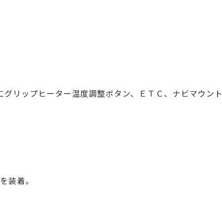
グリップヒーター温度調整ボタン、ＥＴＣ、ナビマウン
製を装着。