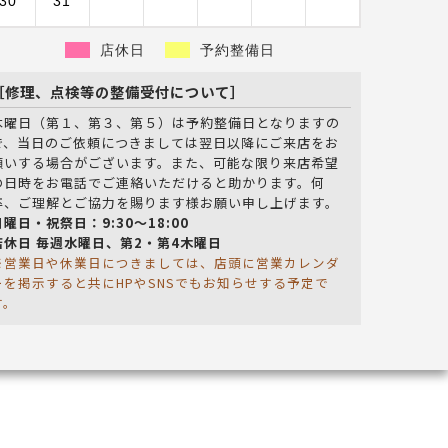
30
31
店休日
予約整備日
［修理、点検等の整備受付について］
木曜日（第１、第３、第５）は予約整備日となりますの
で、当日のご依頼につきましては翌日以降にご来店をお
願いする場合がございます。また、可能な限り来店希望
の日時をお電話でご連絡いただけると助かります。何
卒、ご理解とご協力を賜ります様お願い申し上げます。
日曜日・祝祭日：9:30～18:00
店休日 毎週水曜日、第2・第4木曜日
※営業日や休業日につきましては、店頭に営業カレンダ
ーを掲示すると共にHPやSNSでもお知らせする予定で
す。