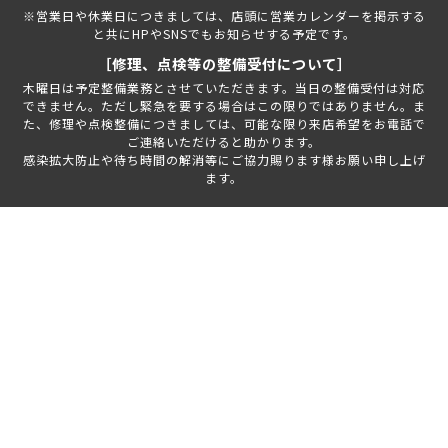
※営業日や休業日につきましては、店頭に営業カレンダーを掲示する
と共にHPやSNSでもお知らせする予定です。
［修理、点検等の整備受付について］
木曜日は予定整備業務とさせていただきます。当日の整備受付は対応
できません。ただし緊急を要する場合はこの限りではありません。ま
た、修理や点検整備につきましては、可能な限り来店希望をお電話で
ご連絡いただけると助かります。
感染拡大防止や待ち時間の解消等にご協力賜ります様お願い申し上げ
ます。