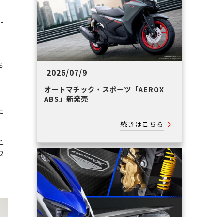
-
ん
能
2026/07/9
優
オートマチック・スポーツ「AEROX
も
ABS」新発売
た
続きはこちら
と
2