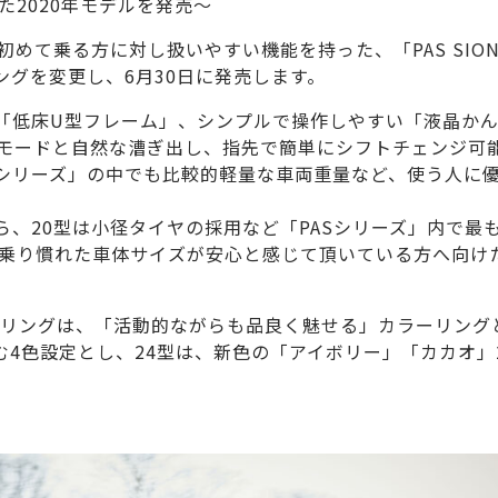
2020年モデルを発売～
めて乗る方に対し扱いやすい機能を持った、「PAS SION
リングを変更し、6月30日に発売します。
すい「低床U型フレーム」、シンプルで操作しやすい「液晶か
行モードと自然な漕ぎ出し、指先で簡単にシフトチェンジ可
Sシリーズ」の中でも比較的軽量な車両重量など、使う人に
ながら、20型は小径タイヤの採用など「PASシリーズ」内で最
は乗り慣れた車体サイズが安心と感じて頂いている方へ向け
のカラーリングは、「活動的ながらも品良く魅せる」カラーリング
む4色設定とし、24型は、新色の「アイボリー」「カカオ」