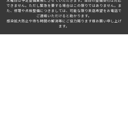
木曜日は予定整備業務とさせていただきます。当日の整備受付は対応
できません。ただし緊急を要する場合はこの限りではありません。ま
た、修理や点検整備につきましては、可能な限り来店希望をお電話で
ご連絡いただけると助かります。
感染拡大防止や待ち時間の解消等にご協力賜ります様お願い申し上げ
ます。