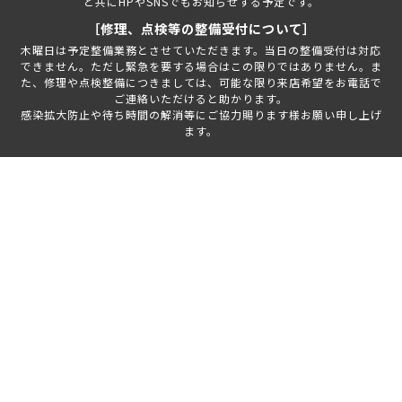
と共にHPやSNSでもお知らせする予定です。
［修理、点検等の整備受付について］
木曜日は予定整備業務とさせていただきます。当日の整備受付は対応
できません。ただし緊急を要する場合はこの限りではありません。ま
た、修理や点検整備につきましては、可能な限り来店希望をお電話で
ご連絡いただけると助かります。
感染拡大防止や待ち時間の解消等にご協力賜ります様お願い申し上げ
ます。