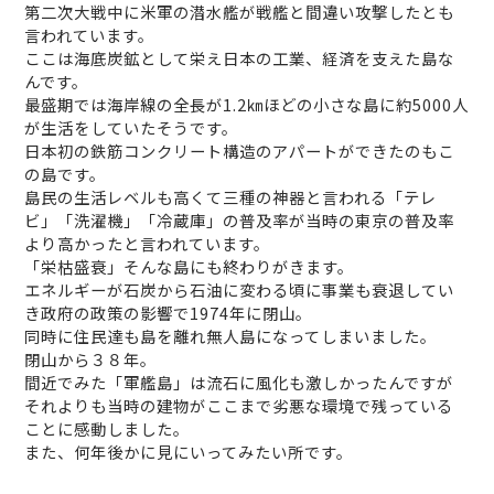
第二次大戦中に米軍の潜水艦が戦艦と間違い攻撃したとも
言われています。
ここは海底炭鉱として栄え日本の工業、経済を支えた島な
んです。
最盛期では海岸線の全長が1.2㎞ほどの小さな島に約5000人
が生活をしていたそうです。
日本初の鉄筋コンクリート構造のアパートができたのもこ
の島です。
島民の生活レベルも高くて三種の神器と言われる「テレ
ビ」「洗濯機」「冷蔵庫」の普及率が当時の東京の普及率
より高かったと言われています。
「栄枯盛衰」そんな島にも終わりがきます。
エネルギーが石炭から石油に変わる頃に事業も衰退してい
き政府の政策の影響で1974年に閉山。
同時に住民達も島を離れ無人島になってしまいました。
閉山から３８年。
間近でみた「軍艦島」は流石に風化も激しかったんですが
それよりも当時の建物がここまで劣悪な環境で残っている
ことに感動しました。
また、何年後かに見にいってみたい所です。