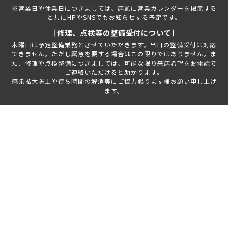
※営業日や休業日につきましては、店頭に営業カレンダーを掲示する
と共にHPやSNSでもお知らせする予定です。
［修理、点検等の整備受付について］
木曜日は予定整備業務とさせていただきます。当日の整備受付は対応
できません。ただし緊急を要する場合はこの限りではありません。ま
た、修理や点検整備につきましては、可能な限り来店希望をお電話で
ご連絡いただけると助かります。
感染拡大防止や待ち時間の解消等にご協力賜ります様お願い申し上げ
ます。