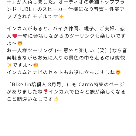
＋」が入荷しました。オーディオの老舗トップブラ
ンド「JBL」のスピーカー仕様になり音質も性能ア
ップされたモデルです
インカムがあると、バイク仲間、親子、ご夫婦、恋
人
一緒に会話しながらのツーリングも楽しいです
よ〜
お一人様ツーリング (← 意外と楽しい（笑）)なら音
楽聴きながらお気に入りの景色の中を走るのは爽快
ですよ〜
インカムとナビのセットもお役に立ちますしね
「BikeJin培倶人 8月号」にも Cardo特集のページ
がありましたね
インカムで色々と旅が楽しくなる
こと間違いなしです