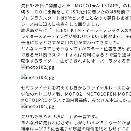
先日9/25日に開催された「MOTO1★ALLSTARS」
朝５：００に出発をしてHSR九州に着いたのは8時前で
プログラムスタートは9時ということなので観客もまば
レース前に知人に挨拶をして回りました。
鹿児島からは「T.FLEX」KTMディーラーフレックス
ライダースミーティングが終わりいよいよ練習走行、予
予選になるとさすがに目の色が変わってきました。
どんなレースでもそうなんですがスタート位置を決める
できるだけ前でスタートすれば有利になるので選手達は
転倒するライダー、曲がりきれずにオーバーランするラ
セミファイナルを終えてお昼からファイナルレースにな
併催の九州エリア戦、MOTO2、MOTO1OPEN,MOT
MOTO1PROクラスは国内最高峰、みなさん本当にか
走りももちろん「凄い！」の一言です。
あんな風に走れればさぞかし楽しいんだろうなーとか思
結果は＃192の佐合選手が序盤の転倒を物ともせずに