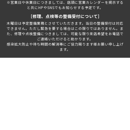
※営業日や休業日につきましては、店頭に営業カレンダーを掲示する
と共にHPやSNSでもお知らせする予定です。
［修理、点検等の整備受付について］
木曜日は予定整備業務とさせていただきます。当日の整備受付は対応
できません。ただし緊急を要する場合はこの限りではありません。ま
た、修理や点検整備につきましては、可能な限り来店希望をお電話で
ご連絡いただけると助かります。
感染拡大防止や待ち時間の解消等にご協力賜ります様お願い申し上げ
ます。