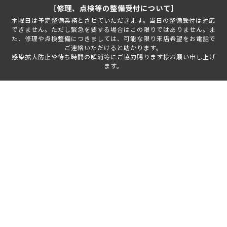
［修理、点検等の整備受付について］
木曜日は予定整備業務とさせていただきます。当日の整備受付は対応
できません。ただし緊急を要する場合はこの限りではありません。ま
た、修理や点検整備につきましては、可能な限り来店希望をお電話で
ご連絡いただけると助かります。
感染拡大防止や待ち時間の解消等にご協力賜ります様お願い申し上げ
ます。