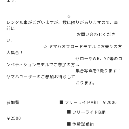
ます。
☆
レンタル車がございますが、数に限りがありますので、事
前に
お問い合わせくださ
い。
☆ ヤマハオフロードモデルにお乗りの方
大集合
！
セローや
WR
、
YZ
等のコ
ンペティションモデルでご参加の方は
集合写真を
7
撮ります！
ヤマハユーザーのご参加お待ちして
おります。
参加費
■
フリーライド
A
組 ￥
2000
■
フリーライド
B
組
￥
2500
■
体験試乗組