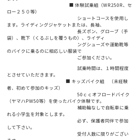
■
体験試乗組（
WR250R
、セ
ロー２５０等）
ショートコースを使用し
ます。ライディングジャケットまたは、長袖、
長ズボン、グローブ（手
袋）、靴下（くるぶしを覆うもの）、ライディ
ングシューズや運動靴等
のバイクに乗るのに相応しい服装で
ご参加ください。
試乗時間は、１時間程度
とさせていただきます。
■
キッズバイク組 （未経験
者、初めて参加のキッズ）
50
ｃｃオフロードバイク
（ヤマハ
PW50
等）を使ったバイク体験です。
補助輪なしで自転車に乗
れる小学生を対象とします。
必ず、保護者同伴で参加
して下さい。
受付人数に限りがござい