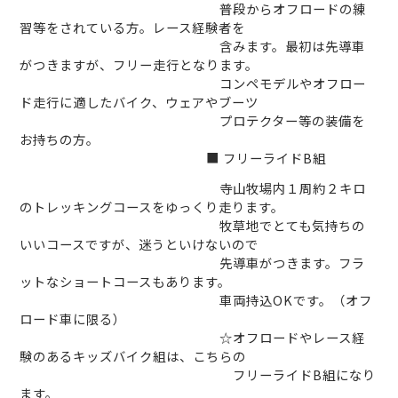
普段からオフロードの練
習等をされている方。レース経験者を
含みます。最初は先導車
がつきますが、フリー走行となります。
コンペモデルやオフロー
ド走行に適したバイク、ウェアやブーツ
プロテクター等の装備を
お持ちの方。
■
フリーライド
B
組
寺山牧場内１周約２キロ
のトレッキングコースをゆっくり走ります。
牧草地でとても気持ちの
いいコースですが、迷うといけないので
先導車がつきます。フラ
ットなショートコースもあります。
車両持込
OK
です。（オフ
ロード車に限る）
☆オフロードやレース経
験のあるキッズバイク組は、こちらの
フリーライドB組になり
ます。