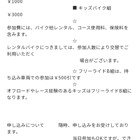
￥
1000
■
キッズバイク組
￥3000
☆
参加費には、バイク他レンタル、コース使用料、保険料を
含みます。
☆
レンタルバイクにつきましては、参加人数により交替でご
利用いただく
場合がございます。
☆ フリーライド
B
組は、持
ち込み車両での参加は￥
500
引です
☆
オフロードやレース経験のあるキッズはフリーライドB組に
なります。
申し込みについて 随時、申し込みをお受けしており
ます。
当日参加も
OK
ですが、でき