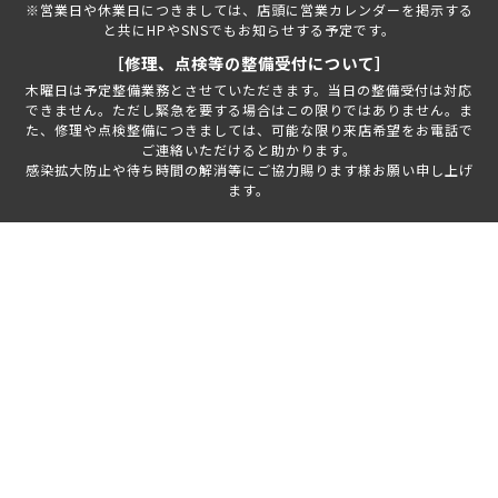
※営業日や休業日につきましては、店頭に営業カレンダーを掲示する
と共にHPやSNSでもお知らせする予定です。
［修理、点検等の整備受付について］
木曜日は予定整備業務とさせていただきます。当日の整備受付は対応
できません。ただし緊急を要する場合はこの限りではありません。ま
た、修理や点検整備につきましては、可能な限り来店希望をお電話で
ご連絡いただけると助かります。
感染拡大防止や待ち時間の解消等にご協力賜ります様お願い申し上げ
ます。