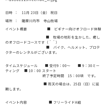
日時 ： 11月 23日（金） 祝日
場所
： 薩摩川内市 寺山牧場
イベント概要
■ ビギナー向けオフロード体験
■ 牧場の地形を生かした、癒し
のオフロードコースです（＾＾）
■ バイク、ヘルメット、プロテ
クターのレンタルがございます。
タイムスケジュール ■
受付
9
：
00
～ ■
9
：
30
ミー
ティング ■
10
：
00
スタート
終了予定時間
15
：
00
頃 です。
■
雨天の場合は、25日（日）に延
期します。
イベント内容 ■
フリーライド
A
組