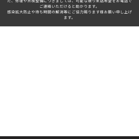
た、修理や点検整備につきましては、可能な限り来店希望をお電話で
ご連絡いただけると助かります。
感染拡大防止や待ち時間の解消等にご協力賜ります様お願い申し上げ
ます。