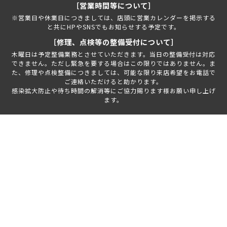
［営業時間等について］
※営業日や休業日につきましては、店頭に営業カレンダーを掲示する
と共にHPやSNSでもお知らせする予定です。
［修理、点検等の整備受付について］
木曜日は予定整備業務とさせていただきます。当日の整備受付は対応
できません。ただし緊急を要する場合はこの限りではありません。ま
た、修理や点検整備につきましては、可能な限り来店希望をお電話で
ご連絡いただけると助かります。
感染拡大防止や待ち時間の解消等にご協力賜ります様お願い申し上げ
ます。