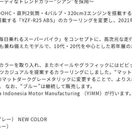
ーティなトレンドカラー“シアン”を採用～
HC・直列2気筒・4バルブ・320cm3エンジンを搭載する
を搭載する「YZF-R25 ABS」のカラーリングを変更し、2021
S」は、「毎日乗れるスーパーバイク」をコンセプトに、高次元な走
も兼ね備えたモデルで、10代・20代を中心とした若年層の
ドカラーを取り入れ、またホイールやグラフィックにはビビ
ツカジュアルを提案するカラーリングにしました。“マット
のマットダークグレーメタリックに変更することで、よりス
 なお、“ブルー”は継続して販売します。
onesia Motor Manufacturing （YIMM）が行います
） NEW COLOR
ルー）