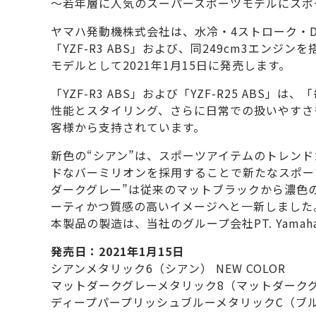
～若年層に人気のスーパースポーツモデルにスポ
ヤマハ発動機株式会社は、水冷・4ストローク・DO
「YZF-R3 ABS」および、同249cm3エンジン
モデルとして2021年1月15日に発売します。
「YZF-R3 ABS」および「YZF-R25 AB
性能とスタイリング、さらに日常での扱いやすさ
客様から支持されています。
新色の“シアン”は、スポーツアイテムのトレン
ドなバーミリオンを採用することで新たなスポー
ダークグレー”は従来のマットブラックから濃色
ーティかつ質感の高いイメージへと一新しました。
本製品の製造は、当社のグループ会社PT. Yamaha Ind
発売日：2021年1月15日
シアンメタリック6（シアン） NEW COLOR
マットダークグレーメタリック8（マットダークグレー
ディープパープリッシュブルーメタリックC（ブ