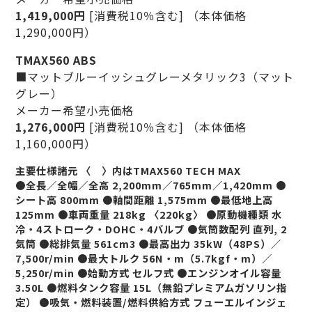
1,419,000円
[消費税10％含む] （本体価格
1,290,000円）
TMAX560 ABS
■マットブルーイッシュグレーメタリック3（マット
グレー）
メーカー希望小売価格
1,276,000円
[消費税10％含む] （本体価格
1,160,000円）
主要仕様諸元 〈 〉内はTMAX560 TECH MAX
●全長／全幅／全高 2,200mm／765mm／1,420mm ●
シート高 800mm ●軸間距離 1,575mm ●最低地上高
125mm ●車両重量 218kg 〈220kg〉 ●原動機種類 水
冷・4ストローク・DOHC・4バルブ ●気筒数配列 直列, 2
気筒 ●総排気量 561cm3 ●最高出力 35kW（48PS）／
7,500r/min ●最大トルク 56N・m（5.7kgf・m）／
5,250r/min ●始動方式 セルフ式 ●エンジンオイル容量
3.50L ●燃料タンク容量 15L（無鉛プレミアムガソリン指
定） ●吸気・燃料装置/燃料供給方式 フューエルインジェ