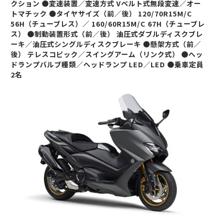
クション ●変速装置／変速方式 Vベルト式無段変速／オー
トマチック ●タイヤサイズ（前／後） 120/70R15M/C
56H（チューブレス）／ 160/60R15M/C 67H（チューブレ
ス） ●制動装置形式（前／後） 油圧式ダブルディスクブレ
ーキ／油圧式シングルディスクブレーキ ●懸架方式（前／
後） テレスコピック／スイングアーム（リンク式） ●ヘッ
ドランプバルブ種類／ヘッドランプ LED／LED ●乗車定員
2名