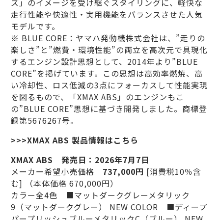
ズ」のイメージを受け継ぐスタイリングに、軽快な
走行性能や快適性・実用機能をバランスさせた人気
モデルです。
※ BLUE CORE：ヤマハ発動機株式会社は、”走りの
楽しさ”と”燃費・環境性能”の両立を高次元で具現化
するエンジン設計思想として、2014年より”BLUE
CORE”を掲げています。この思想は高効率燃焼、高
い冷却性、ロス低減の3点にフォーカスして性能実現
を図るもので、「XMAX ABS」のエンジンもこ
の”BLUE CORE”思想に基づき開発しました。商標登
録第5676267号。
>>>XMAX ABS 製品情報はこちら
XMAX ABS 発売日：2026年7月7日
メーカー希望小売価格
737,000円
[消費税10％含
む] （本体価格 670,000円）
カラー全4色 ■マットダークグレーメタリック
9（マットダークグレー） NEW COLOR ■ディープ
パープリッシュブルーメタリックC（ブルー） NEW