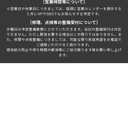
［営業時間等について］
※営業日や休業日につきましては、店頭に営業カレンダーを掲示する
と共にHPやSNSでもお知らせする予定です。
［修理、点検等の整備受付について］
木曜日は予定整備業務とさせていただきます。当日の整備受付は対応
できません。ただし緊急を要する場合はこの限りではありません。ま
た、修理や点検整備につきましては、可能な限り来店希望をお電話で
ご連絡いただけると助かります。
感染拡大防止や待ち時間の解消等にご協力賜ります様お願い申し上げ
ます。